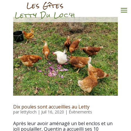
Les Gîtes
Letty Du Loc’h
Dix poules sont accueillies au Letty
par
lettyloch
|
Juil 16, 2020
|
Évènements
Après leur avoir aménagé un bel enclos et un
joli poulailler, Quentin a accueilli ses 10