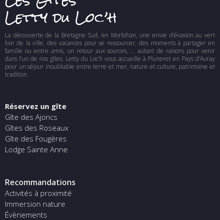
Letty du Loc’h
La découverte de la Bretagne Sud, en Morbihan, une envie d’évasion au vert
loin de la ville, des vacances pour se ressourcer, des moments à partager en
famille ou entre amis, un retour aux sources, … autant de raisons pour venir
dans l’un de nos gîtes. Letty du Loc’h vous accueille à Pluneret en Pays d’Auray
pour un séjour inoubliable entre terre et mer, nature et culture, patrimoine et
tradition.
Réservez un gîte
Gîte des Ajoncs
Gîtes des Roseaux
Gîte des Fougères
Lodge Sainte Anne
Recommandations
Activités à proximité
Immersion nature
Évènements