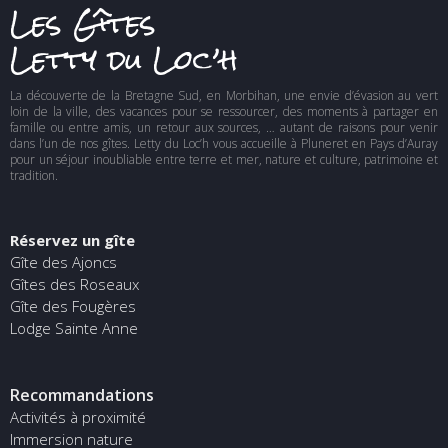
Les Gîtes
Letty du Loc’h
La découverte de la Bretagne Sud, en Morbihan, une envie d’évasion au vert
loin de la ville, des vacances pour se ressourcer, des moments à partager en
famille ou entre amis, un retour aux sources, … autant de raisons pour venir
dans l’un de nos gîtes. Letty du Loc’h vous accueille à Pluneret en Pays d’Auray
pour un séjour inoubliable entre terre et mer, nature et culture, patrimoine et
tradition.
Réservez un gîte
Gîte des Ajoncs
Gîtes des Roseaux
Gîte des Fougères
Lodge Sainte Anne
Recommandations
Activités à proximité
Immersion nature