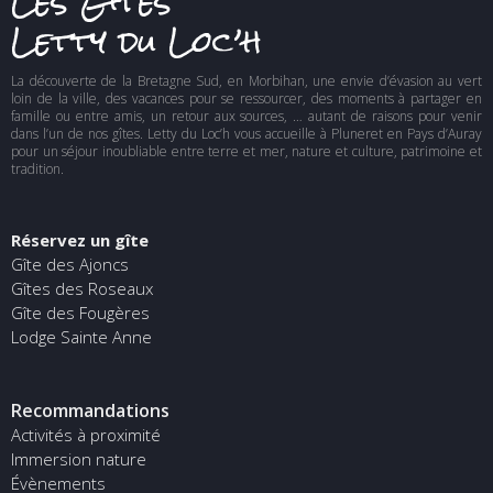
Les Gîtes
Letty du Loc’h
La découverte de la Bretagne Sud, en Morbihan, une envie d’évasion au vert
loin de la ville, des vacances pour se ressourcer, des moments à partager en
famille ou entre amis, un retour aux sources, … autant de raisons pour venir
dans l’un de nos gîtes. Letty du Loc’h vous accueille à Pluneret en Pays d’Auray
pour un séjour inoubliable entre terre et mer, nature et culture, patrimoine et
tradition.
Réservez un gîte
Gîte des Ajoncs
Gîtes des Roseaux
Gîte des Fougères
Lodge Sainte Anne
Recommandations
Activités à proximité
Immersion nature
Évènements