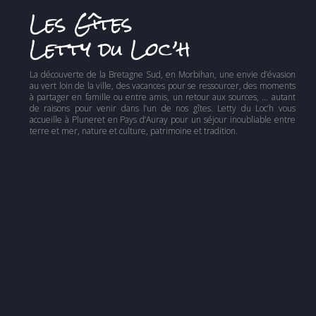
Les Gîtes
Letty du Loc’h
La découverte de la Bretagne Sud, en Morbihan, une envie d’évasion
au vert loin de la ville, des vacances pour se ressourcer, des moments
à partager en famille ou entre amis, un retour aux sources, … autant
de raisons pour venir dans l’un de nos gîtes. Letty du Loc’h vous
accueille à Pluneret en Pays d’Auray pour un séjour inoubliable entre
terre et mer, nature et culture, patrimoine et tradition.