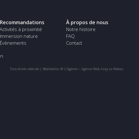
Recommandations
À propos de nous
Activités à proximité
Notre histoire
Immersion nature
FAQ
Évènements
Contact
on
Tous droits réservés |
Réalisation W L’Agence – Agence Web Azay Le Rideau