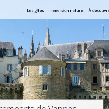
Les gîtes
Immersion nature
À découvri
 remparts de Vannes