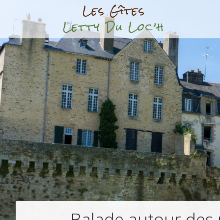
Les Gîtes
Letty Du Loc’h
Balade autour des